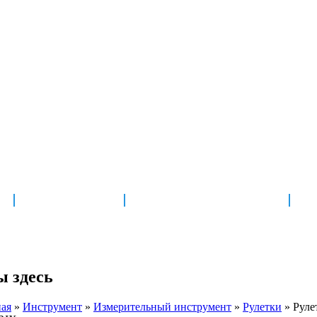
г. Владимир, ул. Гастелл
 057-36-54
кор.1
НОВОСТИ
ДОСТАВКА И ОПЛАТА
ы здесь
ная
»
Инструмент
»
Измерительный инструмент
»
Рулетки
»
Руле