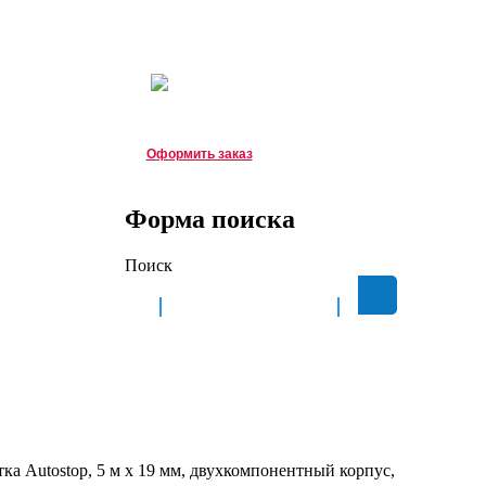
Зарегистрироваться
|
Войти
Корзина
Корзина пуста
о д. 8Б
Оформить заказ
Форма поиска
Поиск
КАЛЬКУЛЯТОР
КОНТАКТЫ
тка Autostop, 5 м х 19 мм, двухкомпонентный корпус,