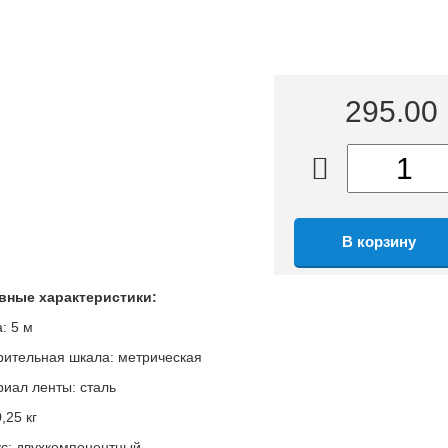
295.00
вные характеристики:
: 5 м
ительная шкала: метрическая
иал ленты: сталь
,25 кг
с: двухкомпонентный