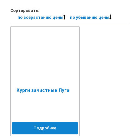
Сортировать:
по возрастанию цены
по убыванию цены
Курги зачистные Луга
Подробнее