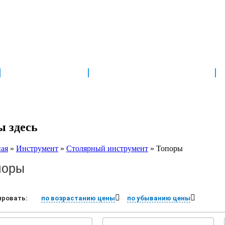
НОВОСТИ
ДОСТАВКА И ОПЛАТА
ы здесь
ная
»
Инструмент
»
Столярный инструмент
»
Топоры
поры
ировать:
по возрастанию цены
по убыванию цены