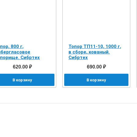
пор, 800 г,
Топор ТП11-10, 1000 г,
бергласовое
в сборе, кованый.
порище. Сибртех
Сибртех
620.00 ₽
690.00 ₽