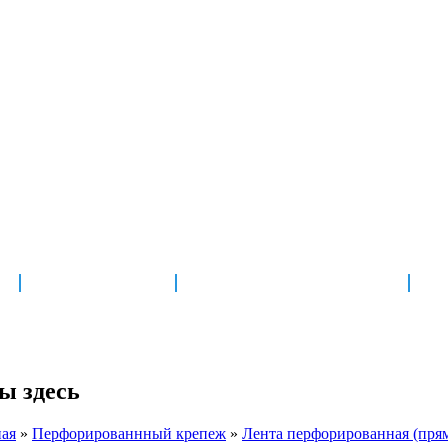
г. Владимир, ул. Гастелл
 057-36-54
кор.1
НОВОСТИ
ДОСТАВКА И ОПЛАТА
ы здесь
ная
»
Перфорированнный крепеж
»
Лента перфорированная (прям