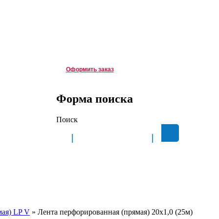
Зарегистрироваться
|
Войти
Корзина
Корзина пуста
о д. 8Б
Оформить заказ
Форма поиска
Поиск
КАЛЬКУЛЯТОР
КОНТАКТЫ
ая) LP V
»
Лента перфорированная (прямая) 20х1,0 (25м)